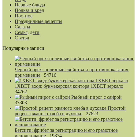
Первые блюда
Польза и вред
Постное
Праздничные рецепты
Салаты
Семья, дети
Статьи
Популярные записи
Черный орех: полезные свойства и противопоказания,
применение
54716
1XBET вход: букмекерская контора 1XBET зеркало
34762
Рыбный пирог с сайрой
33303
Простой
рецепт ржаного хлеба в духовке
27623
Бетсити: фрибет за регистрацию и его грамотное
использование
19874