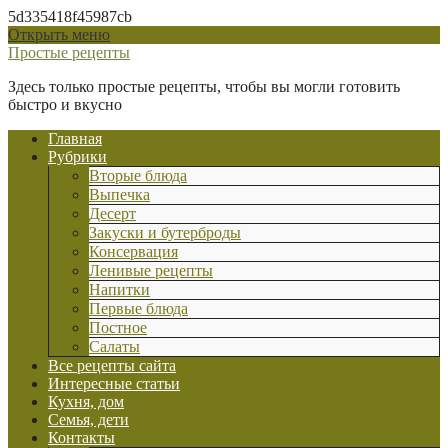
5d335418f45987cb
Открыть меню
Простые рецепты
Здесь только простые рецепты, чтобы вы могли готовить
быстро и вкусно
Главная
Рубрики
Вторые блюда
Выпечка
Десерт
Закуски и бутерброды
Консервация
Ленивые рецепты
Напитки
Первые блюда
Постное
Салаты
Все рецепты сайта
Интересные статьи
Кухня, дом
Семья, дети
Контакты