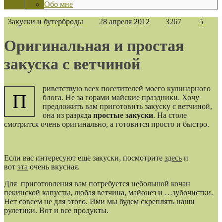
Обо мне
Закуски и бутерброды
28 апреля 2012
3267
5
Оригинальная и простая
закуска с ветчиной
риветствую всех посетителей моего кулинарного
П
блога. Не за горами майские праздники. Хочу
предложить вам приготовить закуску с ветчиной,
она из разряда
простые закуски
. На столе
смотрится очень оригинально, а готовится просто и быстро.
Если вас интересуют еще закуски, посмотрите
здесь
и
вот
эта
очень вкусная.
Для приготовления вам потребуется небольшой кочан
пекинской капусты, любая ветчина, майонез и …зубочистки.
Нет совсем не для этого. Ими мы будем скреплять наши
рулетики. Вот и все продукты.