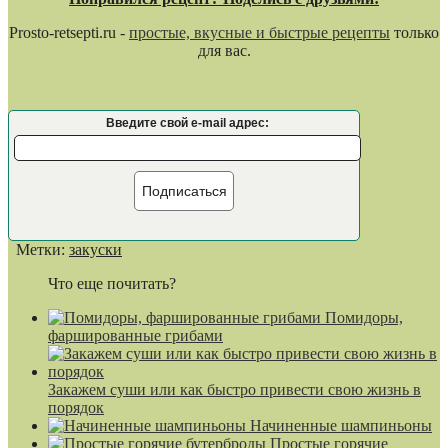
Prosto-retsepti.ru -
простые, вкусные и быстрые рецепты
только
для вас.
Введите свой e-mail адрес:
Подписаться
Метки:
закуски
Что еще почитать?
Помидоры,
фаршированные грибами
Закажем суши или как быстро привести свою жизнь в
порядок
Начиненные шампиньоны
Простые горячие