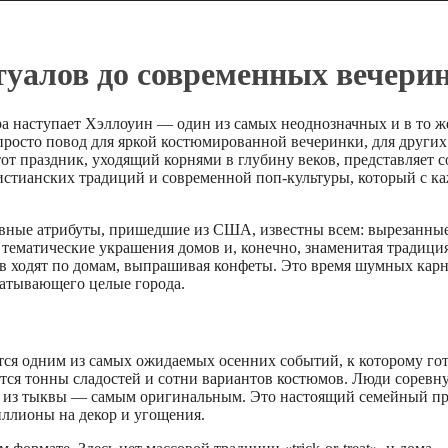
туалов до современных вечери
ира наступает Хэллоуин — один из самых неоднозначных и в то ж
просто повод для яркой костюмированной вечеринки, для други
от праздник, уходящий корнями в глубину веков, представляет 
ристианских традиций и современной поп-культуры, который с 
авные атрибуты, пришедшие из США, известны всем: вырезанны
 тематические украшения домов и, конечно, знаменитая традиция
стров ходят по домам, выпрашивая конфеты. Это время шумных кар
ватывающего целые города.
ся одним из самых ожидаемых осенних событий, к которому гот
ются тонны сладостей и сотни вариантов костюмов. Люди соревн
рь из тыквы — самым оригинальным. Это настоящий семейный пр
миллионы на декор и угощения.