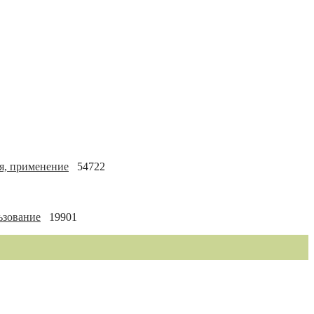
я, применение
54722
ьзование
19901