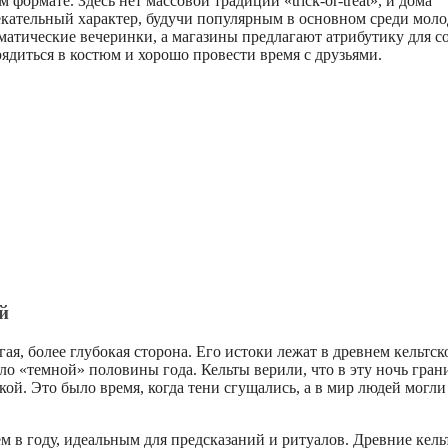
ормате. Здесь нет массовой традиции «trick-or-treat», и дома
екательный характер, будучи популярным в основном среди мол
матические вечеринки, а магазины предлагают атрибутику для с
рядиться в костюм и хорошо провести время с друзьями.
й
я, более глубокая сторона. Его истоки лежат в древнем кельтск
ло «темной» половины года. Кельты верили, что в эту ночь гран
й. Это было время, когда тени сгущались, а в мир людей могли
 в году, идеальным для предсказаний и ритуалов. Древние кель