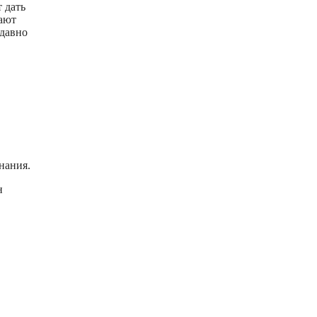
т дать
тают
 давно
нания.
н