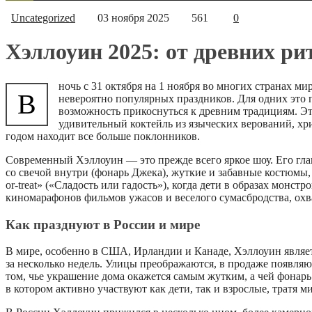
Uncategorized
03 ноября 2025
561
0
Хэллоуин 2025: от древних ри
ночь с 31 октября на 1 ноября во многих странах м
В
невероятно популярных праздников. Для одних это 
возможность прикоснуться к древним традициям. Эт
удивительный коктейль из языческих верований, х
годом находит все больше поклонников.
Современный Хэллоуин — это прежде всего яркое шоу. Его гл
со свечой внутри (фонарь Джека), жуткие и забавные костюмы,
or-treat» («Сладость или гадость»), когда дети в образах мон
киномарафонов фильмов ужасов и веселого сумасбродства, ох
Как празднуют в России и мире
В мире, особенно в США, Ирландии и Канаде, Хэллоуин являет
за несколько недель. Улицы преображаются, в продаже появля
том, чье украшение дома окажется самым жутким, а чей фона
в котором активно участвуют как дети, так и взрослые, тратя 