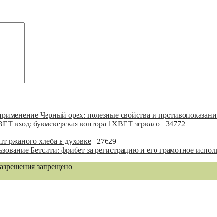
Черный орех: полезные свойства и противопоказани
ET вход: букмекерская контора 1XBET зеркало
34772
1
пт ржаного хлеба в духовке
27629
Бетсити: фрибет за регистрацию и его грамотное испол
разрешения запрещено