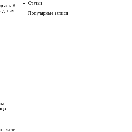
Статьи
одежи. В
оздания
Популярные записи
ом
ица
ты жгли