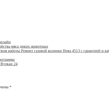
онлайн
ойства мяса диких животных
Ремонт газовой колонки Нева 4513 с гарантией и ка
рограмма
 Вулкан 24
ечены
*