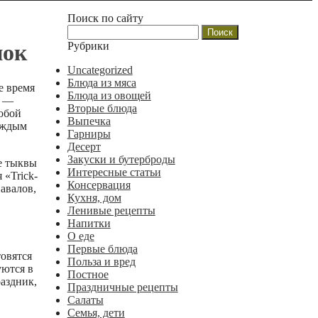
Поиск по сайту
Найти:
Рубрики
нок
Uncategorized
Блюда из мяса
е время
Блюда из овощей
х —
Вторые блюда
собой
Выпечка
каждым
Гарниры
Десерт
Закуски и бутерброды
е тыквы
Интересные статьи
 «Trick-
Консервация
навалов,
Кухня, дом
Ленивые рецепты
Напитки
О еде
Первые блюда
овятся
Польза и вред
уются в
Постное
аздник,
Праздничные рецепты
Салаты
Семья, дети