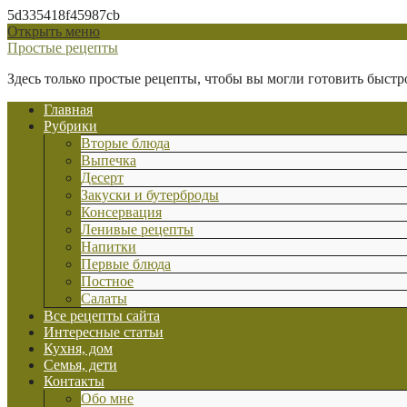
5d335418f45987cb
Открыть меню
Простые рецепты
Здесь только простые рецепты, чтобы вы могли готовить быстр
Главная
Рубрики
Вторые блюда
Выпечка
Десерт
Закуски и бутерброды
Консервация
Ленивые рецепты
Напитки
Первые блюда
Постное
Салаты
Все рецепты сайта
Интересные статьи
Кухня, дом
Семья, дети
Контакты
Обо мне