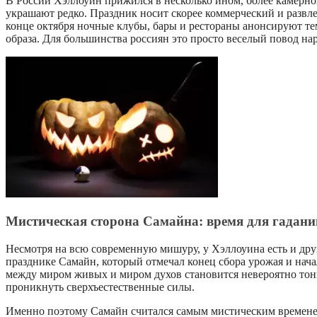
В России Хэллоуин прижился в несколько ином, более камерном ф
украшают редко. Праздник носит скорее коммерческий и развл
конце октября ночные клубы, бары и рестораны анонсируют те
образа. Для большинства россиян это просто веселый повод на
Мистическая сторона Самайна: время для гадани
Несмотря на всю современную мишуру, у Хэллоуина есть и друга
празднике Самайн, который отмечал конец сбора урожая и нача
между миром живых и миром духов становится невероятно тонко
проникнуть сверхъестественные силы.
Именно поэтому Самайн считался самым мистическим временем