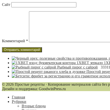
Сайт
Комментарий
*
1XB
Рыбный пирог с сайрой
3331
Простой реце
© 2026 Простые рецепты · Копирование материалов сайта без 
Дизайн и поддержка: GoodwinPress.ru
Главная
Рубрики
Вторые блюда