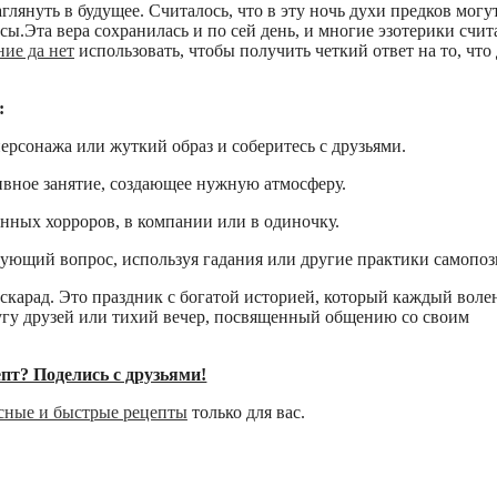
аглянуть в будущее. Считалось, что в эту ночь духи предков могу
ы.Эта вера сохранилась и по сей день, и многие эзотерики счи
ние да нет
использовать, чтобы получить четкий ответ на то, что
:
рсонажа или жуткий образ и соберитесь с друзьями.
тивное занятие, создающее нужную атмосферу.
енных хорроров, в компании или в одиночку.
нующий вопрос, используя гадания или другие практики самопоз
скарад. Это праздник с богатой историей, который каждый воле
угу друзей или тихий вечер, посвященный общению со своим
пт? Поделись с друзьями!
усные и быстрые рецепты
только для вас.