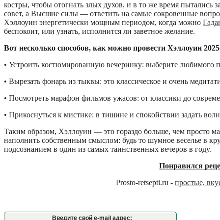
костры, чтобы отогнать злых духов, и в то же время пытались з
совет, а Высшие силы — ответить на самые сокровенные вопрос
Хэллоуин энергетически мощным периодом, когда можно
Гада
беспокоит, или узнать, исполнится ли заветное желание.
Вот несколько способов, как можно провести Хэллоуин 2025
• Устроить костюмированную вечеринку: выберите любимого пе
• Вырезать фонарь из тыквы: это классическое и очень медита
• Посмотреть марафон фильмов ужасов: от классики до соврем
• Прикоснуться к мистике: в тишине и спокойствии задать вол
Таким образом, Хэллоуин — это гораздо больше, чем просто ма
наполнить собственным смыслом: будь то шумное веселье в кр
подсознанием в один из самых таинственных вечеров в году.
Понравился реце
Prosto-retsepti.ru -
простые, вк
Введите свой e-mail адрес: