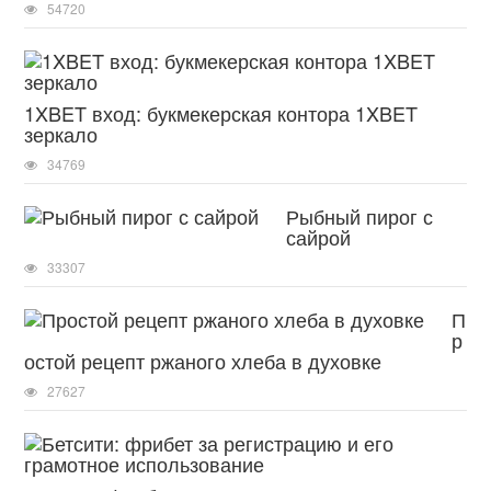
54720
1XBET вход: букмекерская контора 1XBET
зеркало
34769
Рыбный пирог с
сайрой
33307
П
р
остой рецепт ржаного хлеба в духовке
27627