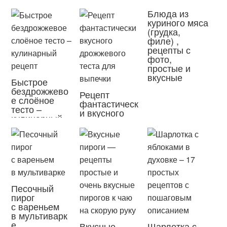
Блюда из
куриного мяса
(грудка,
филе) ,
рецепты с
фото,
простые и
вкусные
Быстрое
бездрожжево
Рецепт
е слоёное
фантастическ
тесто –
и вкусного
кулинарный
дрожжевого
рецепт
теста для
выпечки
Песочный
пирог
с вареньем
в мультиварк
е
Вкусные
Шарлотка с