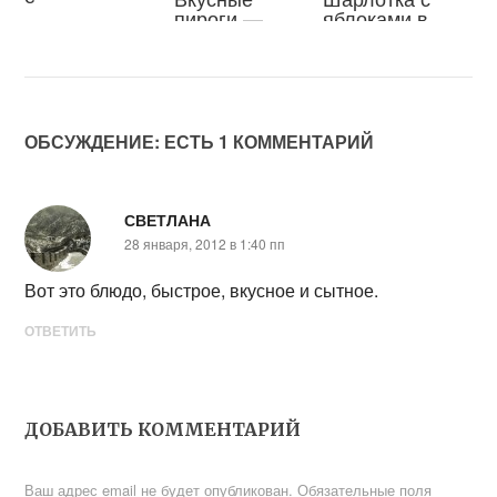
пироги —
яблоками в
рецепты
духовке – 17
простые и
простых
очень
рецептов с
вкусные
пошаговым
пирогов к чаю
описанием
на скорую
ОБСУЖДЕНИЕ: ЕСТЬ 1 КОММЕНТАРИЙ
руку
СВЕТЛАНА
28 января, 2012 в 1:40 пп
Вот это блюдо, быстрое, вкусное и сытное.
ОТВЕТИТЬ
ДОБАВИТЬ КОММЕНТАРИЙ
Ваш адрес email не будет опубликован.
Обязательные поля