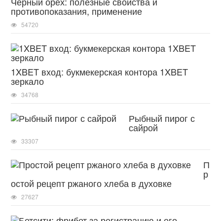
Черный орех: полезные свойства и
противопоказания, применение
54720
1XBET вход: букмекерская контора 1XBET
зеркало
34768
Рыбный пирог с
сайрой
33307
П
р
остой рецепт ржаного хлеба в духовке
27627