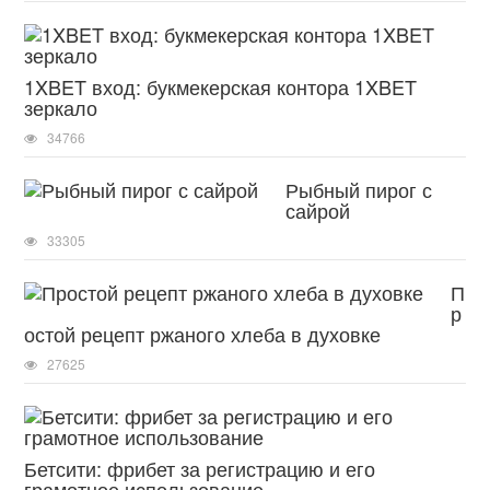
1XBET вход: букмекерская контора 1XBET
зеркало
34766
Рыбный пирог с
сайрой
33305
П
р
остой рецепт ржаного хлеба в духовке
27625
Бетсити: фрибет за регистрацию и его
грамотное использование