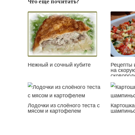
Что еще почитать?
Нежный и сочный кубите
Рецепты 
на скорую
сковороде
мультива
пошагово
Лодочки из слоёного теста с
Картошка,
мясом и картофелем
шампинь