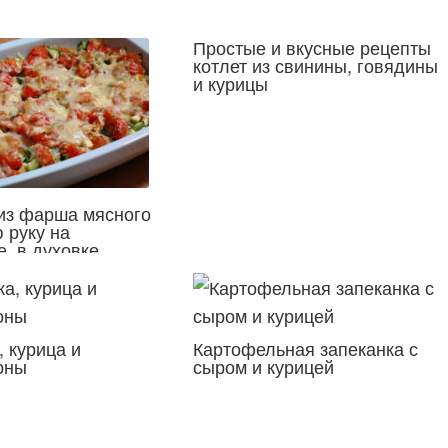
Простые и вкусные рецепты
котлет из свинины, говядины
и курицы
из фарша мясного
 руку на
, в духовке,
рке с фото
 курица и
Картофельная запеканка с
оны
сыром и курицей