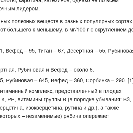
рочным лидером.
нных полезных веществ в разных популярных сортах
т большего к меньшему, в мг/100 г с округлением д
1, Вефед – 95, Титан – 67, Десертная – 55, Рубинова
ертная, Рубиновая и Вефед – около 6.
5, Рубиновая – 645, Вефед – 360, Сорбинка – 290. [1
витаминный комплекс, представленный в плодах
 К, РР, витамины группы В (в порядке убывания: В3,
рцетина, изокверцетина, рутина и др.), а также
з которых – незаменимые) рябина опережает