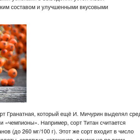
ским составом и улучшенными вкусовыми
рт Гранатная, который ещё И. Мичурин выделял сре
ои «чемпионы». Например, сорт Титан считается
в (до 260 мг/100 г). Этот же сорт входит в число
лоты, каротина, катехинов, однако не по всем