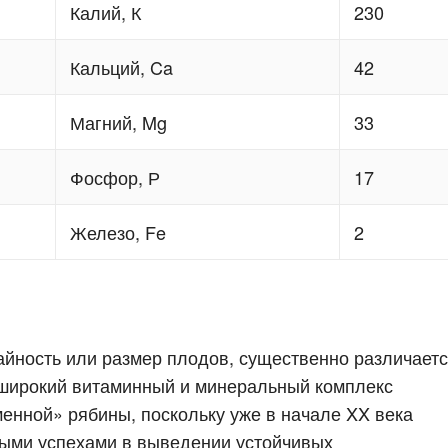
Калий, К
230
Кальций, Ca
42
Магний, Mg
33
Фосфор, Р
17
Железо, Fe
2
жайность или размер плодов, существенно различает
 широкий витаминный и минеральный комплекс
менной» рябины, поскольку уже в начале XX века
ными успехами в выведении устойчивых