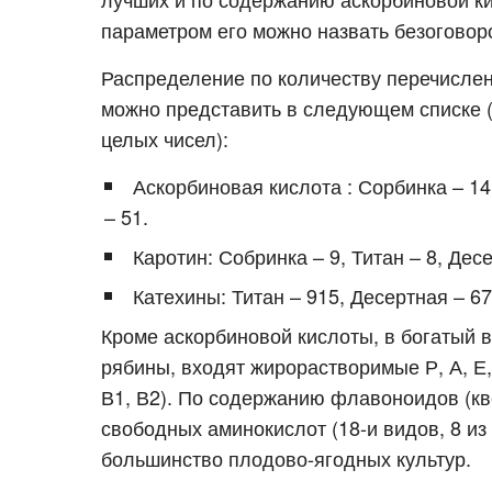
параметром его можно назвать безогово
Распределение по количеству перечисле
можно представить в следующем списке (о
целых чисел):
Аскорбиновая кислота : Сорбинка – 14
– 51.
Каротин: Собринка – 9, Титан – 8, Дес
Катехины: Титан – 915, Десертная – 67
Кроме аскорбиновой кислоты, в богатый 
рябины, входят жирорастворимые Р, А, Е,
В1, В2). По содержанию флавоноидов (кве
свободных аминокислот (18-и видов, 8 и
большинство плодово-ягодных культур.