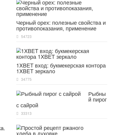
Черный орех: полезные свойства и
противопоказания, применение
54723
1XBET вход: букмекерская контора
1XBET зеркало
34775
Рыбны
й пирог
с сайрой
33313
а.