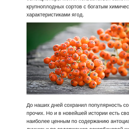
крупноплодных сортов с богатым химиче
характеристиками ягод.
До наших дней сохранил популярность со
прочих. Но и в новейшей истории есть св
наиболее ценным по содержанию антоциано
лучших и по содержанию аскорбиновой кис