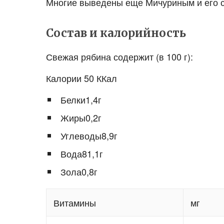
Многие выведены еще Мичуриным и его сот
Состав и калорийность
Свежая рябина содержит (в 100 г):
Калории 50 ККал
Белки1,4г
Жиры0,2г
Углеводы8,9г
Вода81,1г
Зола0,8г
Витамины
мг