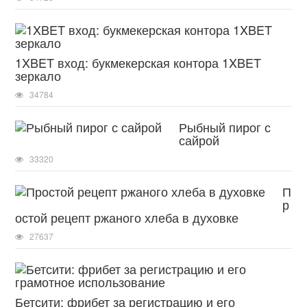
1XBET вход: букмекерская контора 1XBET
зеркало
34784
Рыбный пирог с
сайрой
33320
П
р
остой рецепт ржаного хлеба в духовке
27637
Бетсити: фрибет за регистрацию и его