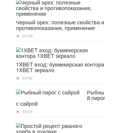
Черный орех: полезные свойства и
противопоказания, применение
54728
1XBET вход: букмекерская контора
1XBET зеркало
34782
Рыбны
й пирог
с сайрой
33318