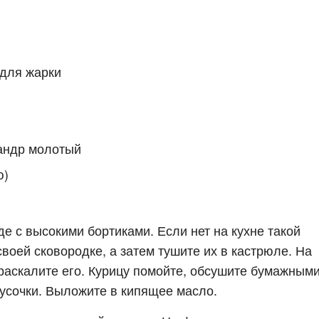
для жарки
иандр молотый
ю)
де с высокими бортиками. Если нет на кухне такой
своей сковородке, а затем тушите их в кастрюле. На
 раскалите его. Курицу помойте, обсушите бумажным
усочки. Выложите в кипящее масло.