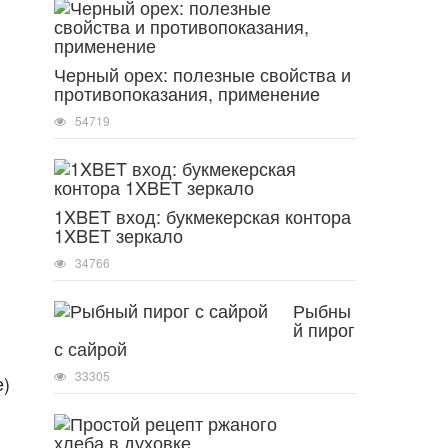
Черный орех: полезные свойства и
противопоказания, применение
54719
1XBET вход: букмекерская контора
1XBET зеркало
34766
Рыбны
й пирог
с сайрой
33305
е)