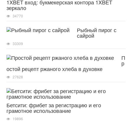
1XBET вход: букмекерская контора 1XBET
зеркало
34770
Рыбный пирог с
сайрой
33309
П
р
остой рецепт ржаного хлеба в духовке
27628
Бетсити: фрибет за регистрацию и его
грамотное использование
19896