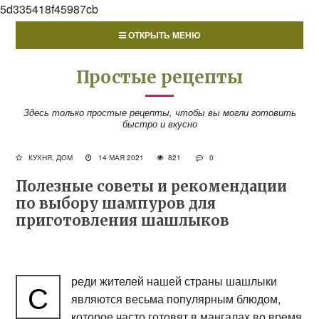
5d335418f45987cb
ОТКРЫТЬ МЕНЮ
Простые рецепты
Здесь только простые рецепты, чтобы вы могли готовить
быстро и вкусно
КУХНЯ, ДОМ
14 МАЯ 2021
821
0
Полезные советы и рекомендации
по выбору шампуров для
приготовления шашлыков
реди жителей нашей страны шашлыки
С
являются весьма популярным блюдом,
которое часто готовят в мангалах во время