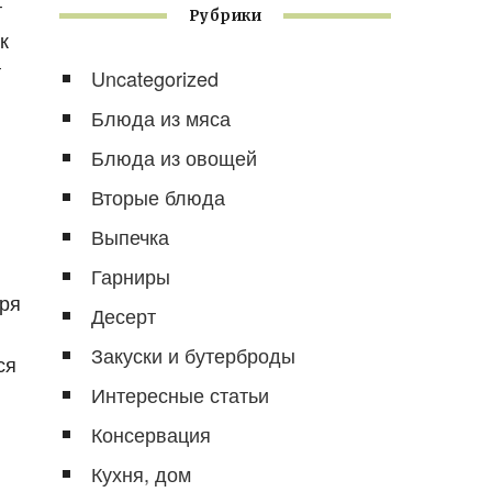
т
Рубрики
к
т
Uncategorized
Блюда из мяса
Блюда из овощей
Вторые блюда
Выпечка
Гарниры
аря
Десерт
Закуски и бутерброды
ся
Интересные статьи
Консервация
Кухня, дом