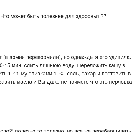
то может быть полезнее для здоровья ??
 (в армии перекормили), но однажды я его удивила.
 10-15 мин, слить лишнюю воду. Переложить кашу в
ть 1 к 1-му сливками 10%, соль, сахар и поставить в
обавить масла и Вы даже не поймете что это перловка
сло?! полезно то полезно, но все же перебарщивать