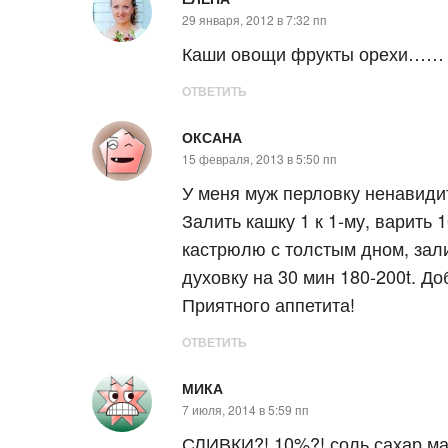
29 января, 2012 в 7:32 пп
Каши овощи фрукты орехи…… Ч
ОТВЕТИТЬ
ОКСАНА
15 февраля, 2013 в 5:50 пп
У меня муж перловку ненавидит
Залить кашку 1 к 1-му, варить
кастрюлю с толстым дном, зали
духовку на 30 мин 180-200t. Д
Приятного аппетита!
ОТВЕТИТЬ
МИКА
7 июля, 2014 в 5:59 пп
СЛИВКИ?! 10%?! соль сахар ма