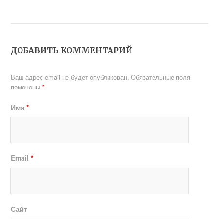
Преимуществ
а покупки
охлажденной
рыбы с
доставкой:
ДОБАВИТЬ КОММЕНТАРИЙ
свежесть,
удобство и
экономия
Ваш адрес email не будет опубликован.
Обязательные поля
времени
помечены
*
Имя
*
Email
*
Сайт