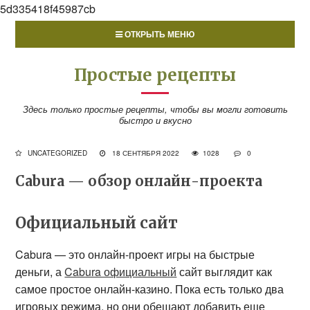
5d335418f45987cb
ОТКРЫТЬ МЕНЮ
Простые рецепты
Здесь только простые рецепты, чтобы вы могли готовить
быстро и вкусно
UNCATEGORIZED
18 СЕНТЯБРЯ 2022
1028
0
Cabura — обзор онлайн-проекта
Официальный сайт
Cabura — это онлайн-проект игры на быстрые
деньги, а
Cabura официальный
сайт выглядит как
самое простое онлайн-казино. Пока есть только два
игровых режима, но они обещают добавить еще