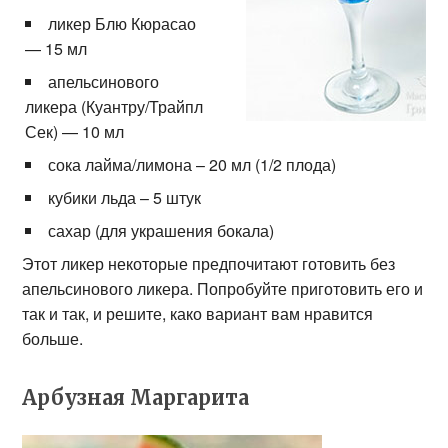
ликер Блю Кюрасао
— 15 мл
апельсинового
ликера (Куантру/Трайпл
Сек) — 10 мл
сока лайма/лимона – 20 мл (1/2 плода)
кубики льда – 5 штук
сахар (для украшения бокала)
Этот ликер некоторые предпочитают готовить без
апельсинового ликера. Попробуйте приготовить его и
так и так, и решите, како вариант вам нравится
больше.
Арбузная Маргарита