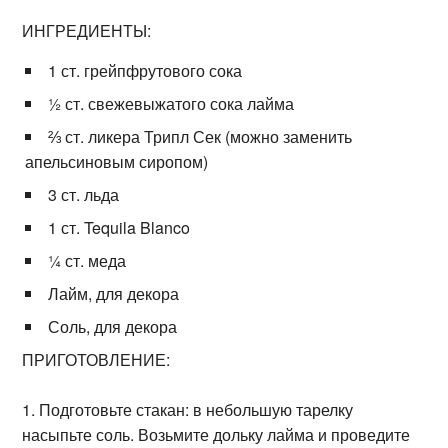
ИНГРЕДИЕНТЫ:
1 ст. грейпфрутового сока
½ ст. свежевыжатого сока лайма
⅔ ст. ликера Трипл Сек (можно заменить
апельсиновым сиропом)
3 ст. льда
1 ст. Tequila Blanco
¼ ст. меда
Лайм, для декора
Соль, для декора
ПРИГОТОВЛЕНИЕ:
Подготовьте стакан: в небольшую тарелку
насыпьте соль. Возьмите дольку лайма и проведите