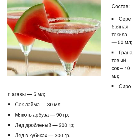
Состав:
Сере
бряная
текила
— 50 мл;
Грана
товый
сок – 10
мл;
Сиро
п агавы — 5 мл;
Сок лайма — 30 мл;
Мякоть арбуза — 90 гр;
Лед дробленый — 200 гр;
Лед в кубиках — 200 гр.