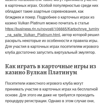
в карточных играх. Особой популярностью среди них
обладают такие азартные соревнования, как
блэкджек и покер. Подробнее о карточных играх из
казино Vulkan Platinum можно почитать в статье
https://business.rin.ru/novosti/106665/Kartochnye_turniry
_na_sajte_Vulkan_Platinum.html
, автор которой решил
раскрыть некоторые их особенности и правила игры.
Для участия в карточных играх посетителям игрового
клуба достаточно запустить виртуальный эмулятор.
Как играть в карточные игры из
казино Вулкан Платинум
Посетители известного игрового клуба могут
принимать участие в карточных играх на бесплатной
основе. Для этого им даже не требуется проходить
процедуру регистрации. Однако в этом случае они,