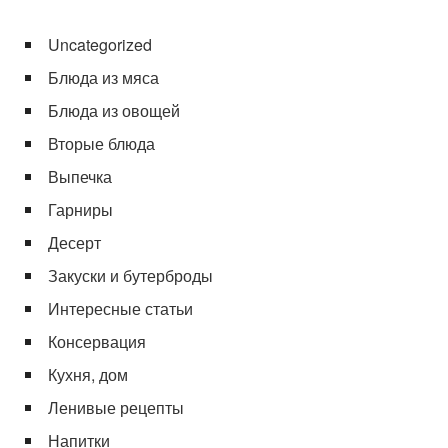
Uncategorized
Блюда из мяса
Блюда из овощей
Вторые блюда
Выпечка
Гарниры
Десерт
Закуски и бутерброды
Интересные статьи
Консервация
Кухня, дом
Ленивые рецепты
Напитки