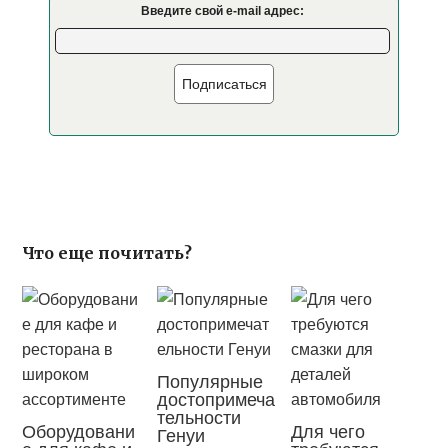
Введите свой e-mail адрес:
Подписаться
Что еще почитать?
Популярные
достопримеча
тельности
Оборудовани
Для чего
Генуи
е для кафе и
требуются