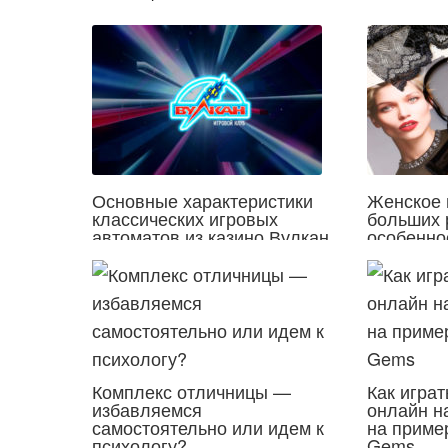
Основные характеристики
Женское 
классических игровых
больших 
автоматов из казино Вулкан
особенно
Комплекс отличницы —
Как играт
избавляемся
онлайн н
самостоятельно или идем к
на приме
психологу?
Gems