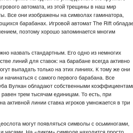
игрового автомата, из этой трещины в наш мир
ы. Все они изображены на символах гаминатора,
ющихся барабанах. Игровой автомат The Rift облада
ением, поэтому хорошо запоминается многим
жно назвать стандартным. Его одно из немногих
тве линий для ставок: на барабане всегда активно
гут выпадать только на этих линиях. К тому же они
и начинаться с самого первого барабана. Все
 клуба Вулкан обладают собственными коэффициентам
равен трем тысячам единицам. То есть, при
а активной линии ставка игроков умножается в три
деослота могут появляться символы с осьминогами,
 и часами. На «диком» символе находится просто