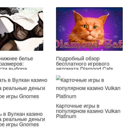
нижнее белье
Подробный обзор
размеров:
бесплатного игрового
сти выбора
автомата Diamond Cats
Карточные игры в
популярном казино Vulkan
ь в Вулкан казино
Platinum
а реальные деньги
ре игры Gnomes