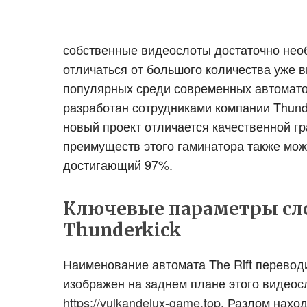
собственные видеослоты достаточно необ
отличаться от большого количества уже 
популярных среди современных автоматов
разработан сотрудниками компании Thunder
новый проект отличается качественной г
преимуществ этого гаминатора также мож
достигающий 97%.
Ключевые параметры сло
Thunderkick
Наименование автомата The Rift перевод
изображен на заднем плане этого видеос
https://vulkandelux-game.top
. Разлом наход