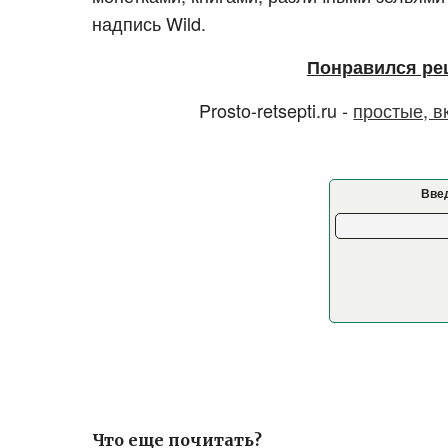
надпись Wild.
Понравился ре
Prosto-retsepti.ru -
простые, в
Введ
Что еще почитать?