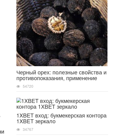
Черный орех: полезные свойства и
противопоказания, применение
54720
,
1XBET вход: букмекерская контора
1XBET зеркало
34767
ни