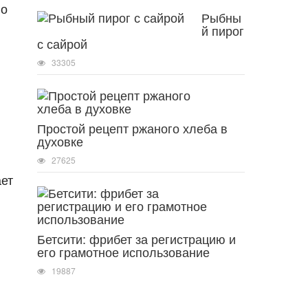
но
Рыбны
й пирог
с сайрой
33305
Простой рецепт ржаного хлеба в
духовке
27625
ает
Бетсити: фрибет за регистрацию и
его грамотное использование
19887