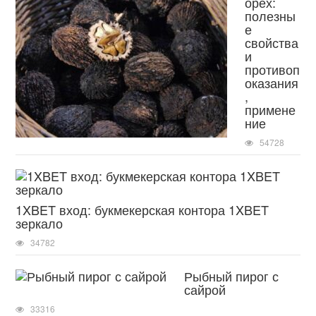
орех:
полезны
е
свойства
и
противоп
оказания
,
примене
ние
54728
1XBET вход: букмекерская контора 1XBET
зеркало
34782
Рыбный пирог с
сайрой
33316